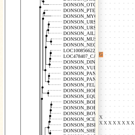
DONSON_OTOGA
DONSON_PTEVA
DONSON_MYOLU
DONSON_URSAM
DONSON_URSMA
DONSON_AILME
DONSON_MUSPF
DONSON_NEOVI
LOC100856622_CANLF
LOC478407_CANLF
DONSON_DINGO
DONSON_VULVU
DONSON_PANPR
DONSON_PANTA
DONSON_FELCA
DONSON_HORSE
DONSON_EQUAS
DONSON_BOBOX
DONSON_BOBOX
DONSON_BOVIN
DONSON_9CETA
DONSON_BISBI
DONSON_SHEEP