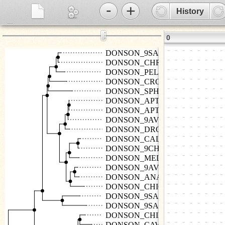
-
+
History
...
⋮
0
DONSON_9SAUR
DONSON_CHRPI
DONSON_PELSI
DONSON_CROPO
DONSON_SPHPU
DONSON_APTHA
DONSON_APTOW
DONSON_9AVES
DONSON_DRONO
DONSON_CALPG
DONSON_9CHAR
DONSON_MELUD
DONSON_9AVES
DONSON_ANAPP
DONSON_CHICK
DONSON_9SAUR
DONSON_9SAUR
DONSON_CHILA
DONSON_CAVPO