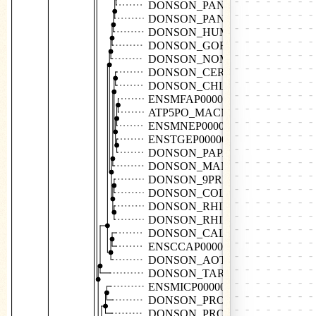
DONSON_PANTR
DONSON_PANPA
DONSON_HUMAN
DONSON_GORGO
DONSON_NOMLE
DONSON_CERAT
DONSON_CHLSB
ENSMFAP00000013620
ATP5PO_MACMU
ENSMNEP00000012065
ENSTGEP00000033657
DONSON_PAPAN
DONSON_MANLE
DONSON_9PRIM
DONSON_COLAP
DONSON_RHIRO
DONSON_RHIBE
DONSON_CALJA
ENSCCAP00000028868
DONSON_AOTNA
DONSON_TARSY
ENSMICP00000032217
DONSON_PROCO
DONSON_PROSS