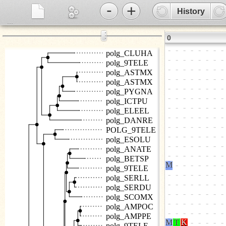
-
+
History
...
⋮
0
polg_CLUHA
polg_9TELE
polg_ASTMX
polg_ASTMX
polg_PYGNA
polg_ICTPU
polg_ELEEL
polg_DANRE
POLG_9TELE
polg_ESOLU
polg_ANATE
polg_BETSP
polg_9TELE
polg_SERLL
polg_SERDU
polg_SCOMX
polg_AMPOC
polg_AMPPE
polg_9TELE