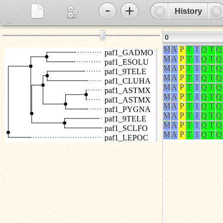
-
+
History
...
⋮
0
paf1_GADMO
paf1_ESOLU
paf1_9TELE
paf1_CLUHA
paf1_ASTMX
paf1_ASTMX
paf1_PYGNA
paf1_9TELE
paf1_SCLFO
paf1_LEPOC